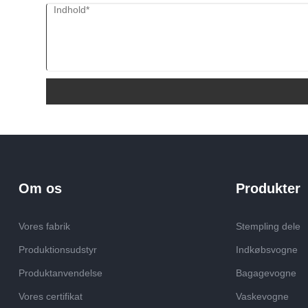
kommerciel og privat brug. Perfekt til
storstilet vaskeri på hoteller eller
vaskerier, de tilbyder en effektiv måde at
håndtere tunge byrder og sarte tøj på. I
hjemmet hjælper de med at forenkle
vaskeopgaver ved at kombinere
transport og tøjpleje i et praktisk system
Om os
Produkter
Vores fabrik
Stempling dele
Produktionsudstyr
Indkøbsvogne
Produktanvendelse
Bagagevogne
Vores certifikat
Vaskevogne