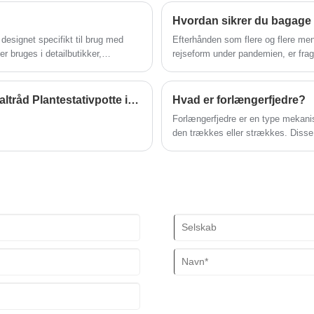
sommerdage, hvor du vil lukke lidt f
Vaskevognene med rulletråd med stor
Hvordan sikrer du bagage 
kapacitet er udstyret med glatrullende
styrehjul, der giver ubesværet mobilitet,
er designet specifikt til brug med
Efterhånden som flere og flere men
hvilket giver mulighed for nem
 bruges i detailbutikker,
rejseform under pandemien, er fragt
bevægelse på tværs af forskellige
ller eller slidser, hvori forskellige
Det kan dog være en udfordring at s
overflader. Deres ergonomiske håndtag
ler reklamemateriale. Her er nogle
sikre, at din bagage forbliver sikke
sikrer et behageligt greb, mens den
Vigtigheden af ​​blomsterstativer til visning af metaltråd Plantestativpotte i dagligdagen
Hvad er forlængerfjedre?
robuste ramme giver fremragende
Forlængerfjedre er en type mekanisk
stabilitet. Med en stor kapacitet og
den trækkes eller strækkes. Disse f
robust design er disse vogne perfekte til
herunder bilindustrien, rumfart og 
at transportere vasketøj eller andre
omfangsrige genstande med minimal
indsats. Strømlin dine vasketøjsopgaver
med vores pålidelige vogne med
rulletråd med stor kapacitet.