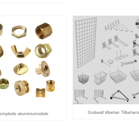
Gridwall tilbehør Tilbehør
emplede aluminiumsdele