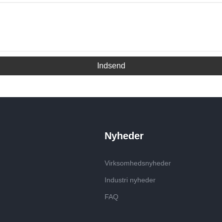
Indsend
Nyheder
Virksomhedsnyheder
Industri nyheder
FAQ