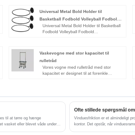
Universal Metal Bold Holder til
Basketball Fodbold Volleyball Fodbold
Universal Metal Bold Holder til Basketball
Opbevaringsskærm
Fodbold Volleyball Fodbold
Opbevaringsskærm er en slank, praktisk
løsning til at organisere og vise din
basketball. Designet til nem installation,
Vaskevogne med stor kapacitet til
den fastgøres sikkert til enhver væg, og
rulletråd
holder din basketball fra jorden og inden
Vores vogne med rulletråd med stor
for rækkevidde. Lavet af holdbare
kapacitet er designet til at forenkle
materialer, Universal Metal Ball Holder til
vasketøjstransport med lethed og
Basketball Fodbold Volleyball Fodbold
effektivitet. Med en rummelig trådkurv
Opbevaring Display sikrer langvarig
kan disse vogne rumme store mængder
ydeevne og understøtter forskellige
vasketøj, hvilket gør dem ideelle til brug i
basketball størrelser.
hjem, vaskerier og hoteller.
Vaskevognene med rulletråd med stor
Ofte stillede spørgsmål om
kapacitet er konstrueret af kraftig
ges til at tørre og hænge
Vinduesfriktion er et almindeligt 
ståltråd, hvilket sikrer holdbarhed og
et vasket eller blevet våde under
kontor. Det opstår, når vinduesra
langvarig brug, selv med hyppige, tunge
vanskeligt at åbne eller lukke vind
belastninger. Nøglefunktioner