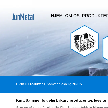
HJEM
OM OS
PRODUKTE
Hjem
>
Produkter
>
Sammenfoldelig bilkurv
Kina Sammenfoldelig bilkurv producenter, leverand
Som en af ​​de professionelle Kina Sammenfoldelig bilkurv pro