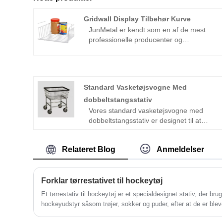
Gridwall Display Tilbehør Kurve
JunMetal er kendt som en af ​​de mest
professionelle producenter og
leverandører af Gridwall Display
Accessories Baskets i Kina, vi har leveret
højkvalitets Gridwall Display Accessories
Baskets lavet i Kina til grossister over
Standard Vasketøjsvogne Med
hele verden. Vi har egen fabrik og
leverer OEM / ODM-tjenester. Vi
dobbeltstangsstativ
understøtter ikke kun tilpassede
Vores standard vasketøjsvogne med
tjenester, men leverer også prislister.
dobbeltstangsstativ er designet til at
Velkommen til at afgive en ordre.
strømline vasketøjsopgaver ved at
kombinere en rummelig trådkurv med et
Relateret Blog
Anmeldelser
robust dobbeltstangstativ til ophængning
af tøj. Den holdbare stålkonstruktion
sikrer langvarig brug, mens den store
kurv kan rumme tunge læs, hvilket gør
Forklar tørrestativet til hockeytøj
disse vogne perfekte til vaskerier,
Et tørrestativ til hockeytøj er et specialdesignet stativ, der bru
hoteller, hospitaler og store
hockeyudstyr såsom trøjer, sokker og puder, efter at de er blev
husholdninger. Standard vasketøjsvogne
spillet.
med dobbeltstængerstativ giver en