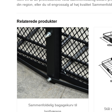
din region, eller du vil engrossalg af høj kvalitet Sammenfo
Relaterede produkter
Sammenfoldelig bagagekurv til
Stål
lastbærere