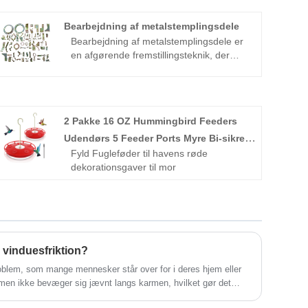
Bearbejdning af metalstemplingsdele
Bearbejdning af metalstemplingsdele er
en afgørende fremstillingsteknik, der
omdanner flade metalplader til præcise,
funktionelle komponenter til industrier
som bilindustrien, rumfart og elektronik.
Denne indviklede proces involverer flere
2 Pakke 16 OZ Hummingbird Feeders
faser, herunder design, materialevalg,
værktøj, stempling og efterbehandling.
Udendørs 5 Feeder Ports Myre Bi-sikre
Ved at bruge forskellige metoder, såsom
Fyld Fugleføder til havens røde
lækagesikre rengøringsbørster Nektar
progressiv matricestempling,
dekorationsgaver til mor
Nem at rengøre Fyld Bird
overførselsstempelstempling og
dybtegning, opnår producenterne høj
præcision og effektivitet. Valget af
materialer, såsom stål, aluminium,
messing og kobber, påvirker det
endelige produkt betydeligt. Denne
 vinduesfriktion?
artikel udforsker den detaljerede
problem, som mange mennesker står over for i deres hjem eller
bearbejdning af metalstemplingsdele og
mmen ikke bevæger sig jævnt langs karmen, hvilket gør det
understreger de seneste fremskridt og
uet. Dette kan være frustrerende og ubelejligt, især på varme
innovationer på området.