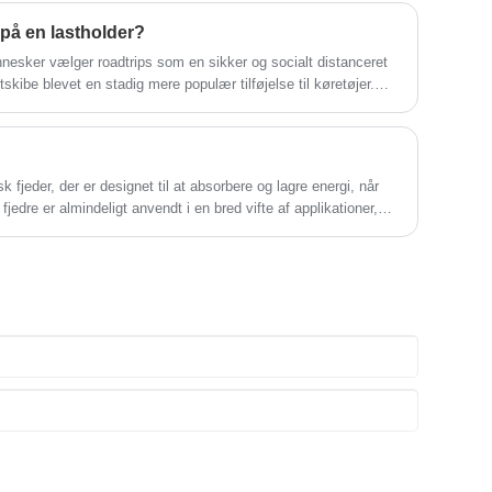
risk luft ind.
på en lastholder?
nesker vælger roadtrips som en sikker og socialt distanceret
skibe blevet en stadig mere populær tilføjelse til køretøjer.
ikre bagage på disse transportører. Her er nogle tips til at
r og sikker på din lastholder.
 fjeder, der er designet til at absorbere og lagre energi, når
jedre er almindeligt anvendt i en bred vifte af applikationer,
industrimaskiner.