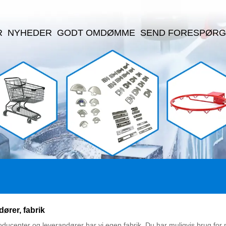
R
NYHEDER
GODT OMDØMME
SEND FORESPØRG
ører, fabrik
ducenter og leverandører har vi egen fabrik. Du har muligvis brug for no