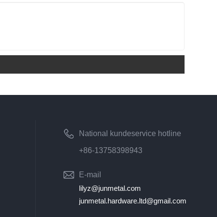
National kundeservice hotline
+86-13758398943
E-mail
lilyz@junmetal.com
junmetal.hardware.ltd@gmail.com