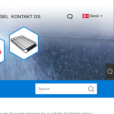
SEL
KONTAKT OS
Dansk
gle tilpassede tjenester for at opfylde de faktiske behov i