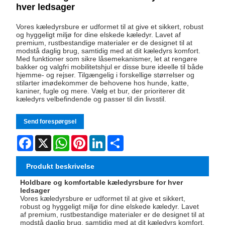
hver ledsager
Vores kæledyrsbure er udformet til at give et sikkert, robust
og hyggeligt miljø for dine elskede kæledyr. Lavet af
premium, rustbestandige materialer er de designet til at
modstå daglig brug, samtidig med at dit kæledyrs komfort.
Med funktioner som sikre låsemekanismer, let at rengøre
bakker og valgfri mobilitetshjul er disse bure ideelle til både
hjemme- og rejser. Tilgængelig i forskellige størrelser og
stilarter imødekommer de behovene hos hunde, katte,
kaniner, fugle og mere. Vælg et bur, der prioriterer dit
kæledyrs velbefindende og passer til din livsstil.
Send forespørgsel
Facebook
X
WhatsApp
Pinterest
LinkedIn
Share
Produkt beskrivelse
Holdbare og komfortable kæledyrsbure for hver
ledsager
Vores kæledyrsbure er udformet til at give et sikkert,
robust og hyggeligt miljø for dine elskede kæledyr. Lavet
af premium, rustbestandige materialer er de designet til at
modstå daglig brug, samtidig med at dit kæledyrs komfort.