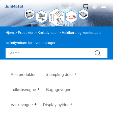
Hjem
>
Produkter
>
Kæledyrsbur
> Holdbare og komfortable
kæledyrsbure for hver ledsager
Alle produkter
Stempling dele
Indkøbsvogne
Bagagevogne
Vaskevogne
Display hylder