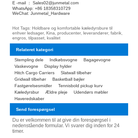
E -mail ： Sales02@junmetal.com
WhatsApp: +86 18358310729
WeChat: Junmetal_Hardware
Hot Tags: Holdbare og komfortable kæledyrsbure til
enhver ledsager, Kina, producenter, leverandører, fabrik,
engros, tilpasset, kvalitet
Relateret kategori
Stempling dele
Indkøbsvogne
Bagagevogne
Vaskevogne
Display hylder
Hitch Cargo Carriers
Slatwall tilbehør
Gridwall tilbehør
Basketball bøjler
Fastgørelsesmidler
Tennisbold pickup kurv
Kæledyrsbur
Ældre pleje
Udendørs møbler
Haveredskaber
Send forespørgsel
Du er velkommen til at give din forespørgsel i
nedenstående formular. Vi svarer dig inden for 24
timer.