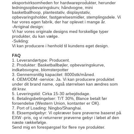
eksportvirksomheden for hardwareprodukter, herunder
ledningsopbevaringskurv, håndvogne, mini
basketballhoop, plantestativ, displaystativ,
opbevaringsholder, fastgørelsesmidler, stemplingsdele. Vi
har vores egen fabrik, der har oplevet i mange år.
-Arriginal design:
Vi har vores originale designs med forskellige typer
produkter, du kan vælge.
-Svikling:
Vi kan producere i henhold til kundens eget design.
FAQ
1. Leverandørtype: Producent.
2. Produkter: Basketballbøjler, opbevaringskurve,
indkøbsvogne, blomsterpotter
3. Gennemsnitlig kapacitet: 8000stk/måned.
4. OEM/ODM -service: Ja. Vi kan producere produktet
under dit brand name, også størrelsen kan ændres som
dit krav.
5. Leveringstid: Cirka 15-30 arbejdsdage.
6. Betalingsbetingelser: T/T 30%, Blance betalt før
forsendelse (Western Union, kontanter er OK).
7. Port of Loading: Ningbo/Shanghai.
8. Eksempelgebyr: Vi opkræver bare prøverne baseret på
EXW -pris, og vi returnerer prøverne gebyr i løbet af den
næste rækkefølge.
Send mig en forespørgsel for flere nye produkter.