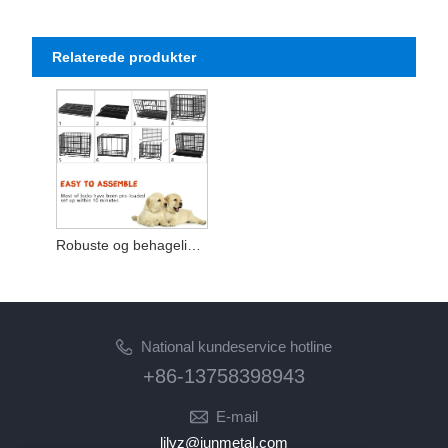
Relaterede produkter
Robuste og behagelige kæledyrsbure til din elskede ledsager
National kundeservice hotline
+86-13758398943
E-mail
lilyz@junmetal.com