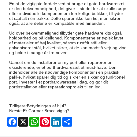
En af de vigtigste fordele ved at bruge et gate-hardwaresæt
er den bekvemmelighed, det giver. I stedet for at skulle søge
efter individuelle komponenter i forskellige butikker, tilbyder
et sæt alt i én pakke. Dette sparer ikke kun tid, men sikrer
også, at alle delene er kompatible med hinanden.
Ud over bekvemmelighed tilbyder gate hardware kits også
holdbarhed og pålidelighed. Komponenterne er typisk lavet
af materialer af høj kvalitet, såsom rustfrit stål eller
galvaniseret stål, hvilket sikrer, at de kan modstå vejr og vind
og holde i mange år fremover.
Uanset om du installerer en ny port eller reparerer en
eksisterende, er et porthardwaresæt et must-have. Den
indeholder alle de nødvendige komponenter i én praktisk
pakke, hvilket sparer dig tid og sikrer en sikker og funktionel
port. Invester i et porthardwaresæt i dag, og gør dit
portinstallation eller reparationsprojekt til en leg.
Tidligere:
Betydningen af ​​hjul?
Næste:
Er Cormer Brace vigtig?
Facebook
X
WhatsApp
Pinterest
LinkedIn
Share