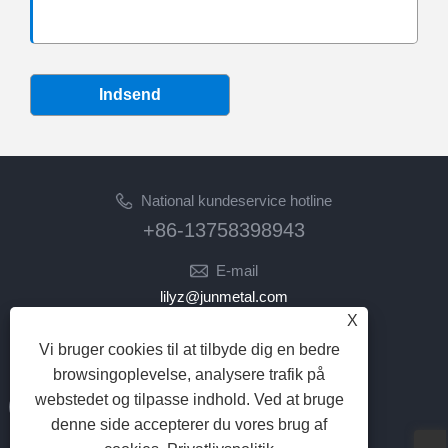
Indsend
National kundeservice hotline
+86-13758398943
E-mail
lilyz@junmetal.com
X
junmetal.hardware.ltd@gmail.com
Vi bruger cookies til at tilbyde dig en bedre
FØLG OS
browsingoplevelse, analysere trafik på
webstedet og tilpasse indhold. Ved at bruge
denne side accepterer du vores brug af